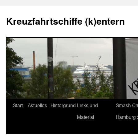
Kreuzfahrtschiffe (k)entern
Start
Aktuelles
Hintergrund
Links und
Smash Cru
Material
Hamburg 