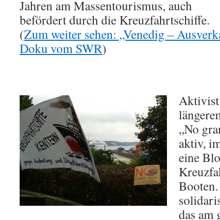
Jahren am Massentourismus, auch
befördert durch die Kreuzfahrtschiffe.
(
Zum weiter sehen: „Venedig – Ausverka
Doku vom SWR
)
Aktivist
längere
„No gra
aktiv, i
eine Bl
Kreuzfah
Booten.
solidari
das am g