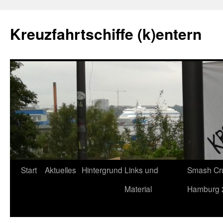
Kreuzfahrtschiffe (k)entern
Start
Aktuelles
Hintergrund
Links und
Smash Cru
Material
Hamburg 