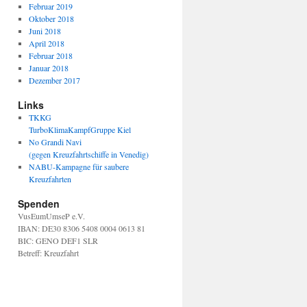
Februar 2019
Oktober 2018
Juni 2018
April 2018
Februar 2018
Januar 2018
Dezember 2017
Links
TKKG
TurboKlimaKampfGruppe Kiel
No Grandi Navi
(gegen Kreuzfahrtschiffe in Venedig)
NABU-Kampagne für saubere
Kreuzfahrten
Spenden
VusEumUmseP e.V.
IBAN: DE30 8306 5408 0004 0613 81
BIC: GENO DEF1 SLR
Betreff: Kreuzfahrt