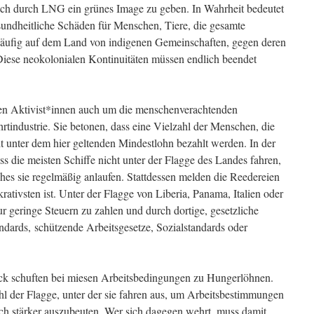
sich durch LNG ein grünes Image zu geben. In Wahrheit bedeutet
undheitliche Schäden für Menschen, Tiere, die gesamte
fig auf dem Land von indigenen Gemeinschaften, gegen deren
Diese neokolonialen Kontinuitäten müssen endlich beendet
en Aktivist*innen auch um die menschenverachtenden
tindustrie. Sie betonen, dass eine Vielzahl der Menschen, die
it unter dem hier geltenden Mindestlohn bezahlt werden. In der
dass die meisten Schiffe nicht unter der Flagge des Landes fahren,
ches sie regelmäßig anlaufen. Stattdessen melden die Reedereien
ukrativsten ist. Unter der Flagge von Liberia, Panama, Italien oder
ur geringe Steuern zu zahlen und durch dortige, gesetzliche
ndards, schützende Arbeitsgesetze, Sozialstandards oder
ck schuften bei miesen Arbeitsbedingungen zu Hungerlöhnen.
hl der Flagge, unter der sie fahren aus, um Arbeitsbestimmungen
h stärker auszubeuten. Wer sich dagegen wehrt, muss damit