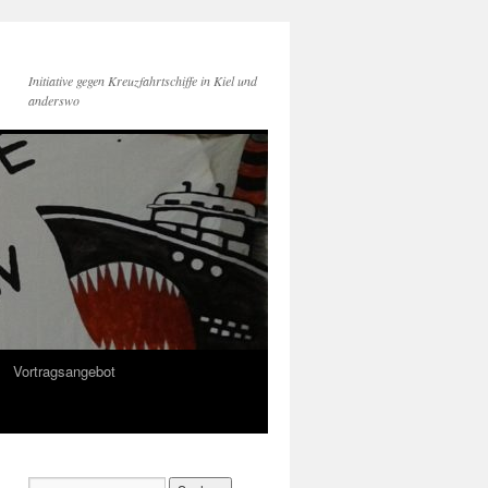
Initiative gegen Kreuzfahrtschiffe in Kiel und
anderswo
Vortragsangebot