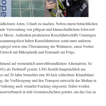
hädlichsten Arten, Urlaub zu machen. Neben einem beträchtlichen
ende Verwendung von giftigem und klimaschädlichem Schweröl
 der Meere. Außerdem produzieren Kreuzfahrtsschiffe Unmengen
Zusammengefasst haben Kreuzfahrtreisen somit unter anderem
spiegel sowie eine Übersäuerung der Weltmeere, einen Verlust
r Umwelt mit Mikroplastik und Feinstaub zur Folge.
hmend auf vermeintlich umweltfreundlichere Alternativen. So
NG) als Treibstoff gesetzt. LNG besteht hauptsächlich aus
s auf 20 Jahre betrachtet eine 80-fach schlechtere Klimabilanz
ng, die Verflüssigung und den Transport entweicht das Methan in
örderung auch vermehrt Fracking eingesetzt. Dabei werden
serverbrauch in tiefe Gesteinsschichten geleitet, um das Gas zu