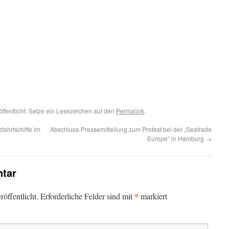
öffentlicht. Setze ein Lesezeichen auf den
Permalink
.
ahrtschiffe im
Abschluss-Pressemitteilung zum Protest bei der „Seatrade
Europe“ in Hamburg
→
tar
*
öffentlicht.
Erforderliche Felder sind mit
markiert