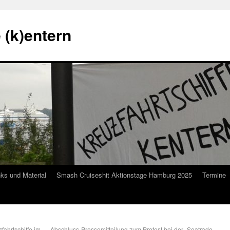
 (k)entern
nks und Material
Smash Cruiseshit Aktionstage Hamburg 2025
Termine
ahrtschiffe im
Abschluss-Pressemitteilung zum Protest bei der „Seatrade