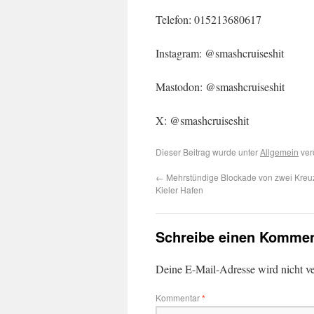
Telefon: 015213680617
Instagram: @smashcruiseshit
Mastodon: @smashcruiseshit
X: @smashcruiseshit
Dieser Beitrag wurde unter
Allgemein
ver
←
Mehrstündige Blockade von zwei Kreuzf
Kieler Hafen
Schreibe einen Kommen
Deine E-Mail-Adresse wird nicht ver
Kommentar
*